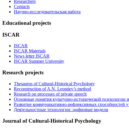
Researchers
Contacts
Научно-исследовательская работа
Educational projects
ISCAR
ISCAR
ISCAR Materials
News letter ISCAR
ISCAR Summer University
Research projects
Thesaurus of Cultural-Historical Psychology
Reconstruction of A.N. Leontiev’s method
Research on processes of private speech
Основные понятия культурно-исторической психологии и
Развитие коммуникативно-рефлексивных способностей у д
Деятельностные технологии: цифровые модели
Journal of Cultural-Historical Psychology