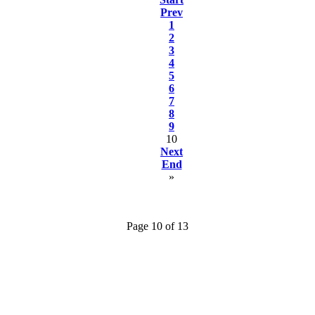
Prev
1
2
3
4
5
6
7
8
9
10
Next
End
»
Page 10 of 13