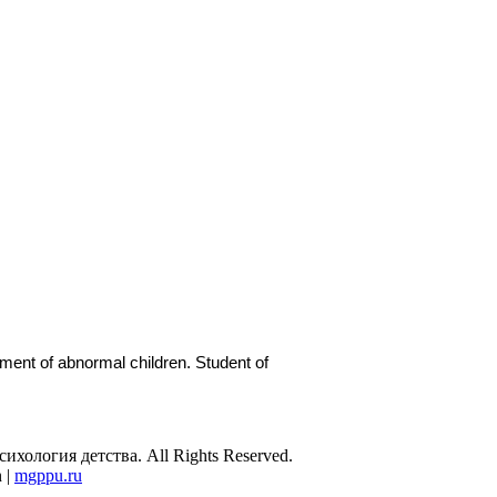
pment of abnormal children. Student of
ология детства. All Rights Reserved.
 |
mgppu.ru