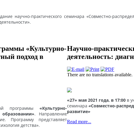
дание научно-практического семинара «Совместно-распределё
деятельности».
граммы «Культурно-
Научно-практическ
тный подход в
деятельность: диагн
There are no translations available.
«27» мая 2021 года, в 17:00
в
ун
семинара
«
Совместно-распред
рской программы
«Культурно-
развитие
»
 образовании»
. Направление
ние. Программу представляет
Read more...
хология детства».