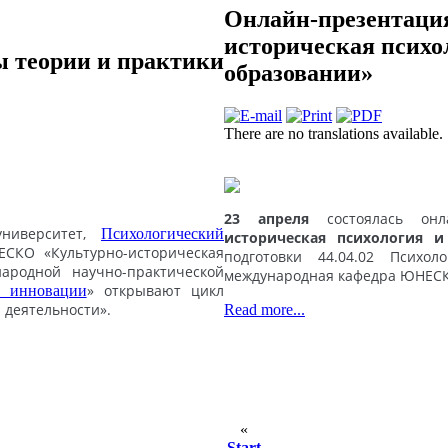
Онлайн-презентаци
историческая психо
 теории и практики
образовании»
There are no translations available.
23 апреля
состоялась он
университет,
Психологический
историческая психология и
СКО «Культурно-историческая
подготовки 44.04.02 Психол
ародной научно-практической
международная кафедра ЮНЕСКО
» открывают цикл
и инновации
 деятельности».
Read more...
«
Start